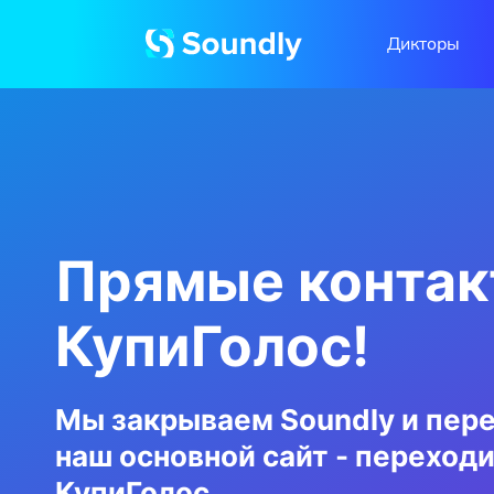
Дикторы
Прямые контак
КупиГолос!
Мы закрываем Soundly и пере
наш основной сайт - переходи
КупиГолос